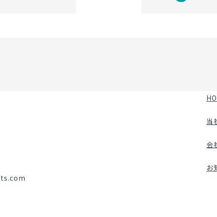
HO
当
会
お
cts.com